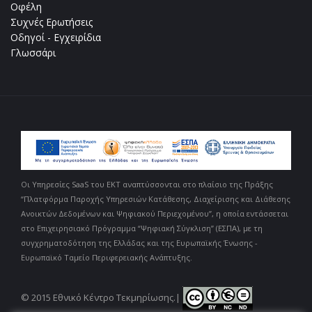
Οφέλη
Συχνές Ερωτήσεις
Οδηγοί - Εγχειρίδια
Γλωσσάρι
Oι Υπηρεσίες SaaS του ΕΚΤ αναπτύσσονται στο πλαίσιο της Πράξης
“Πλατφόρμα Παροχής Υπηρεσιών Κατάθεσης, Διαχείρισης και Διάθεσης
Ανοικτών Δεδομένων και Ψηφιακού Περιεχομένου”, η οποία εντάσσεται
στο Επιχειρησιακό Πρόγραμμα “Ψηφιακή Σύγκλιση” (ΕΣΠΑ), με τη
συγχρηματοδότηση της Ελλάδας και της Ευρωπαϊκής Ένωσης -
Ευρωπαϊκό Ταμείο Περιφερειακής Ανάπτυξης.
© 2015 Εθνικό Κέντρο Τεκμηρίωσης.|