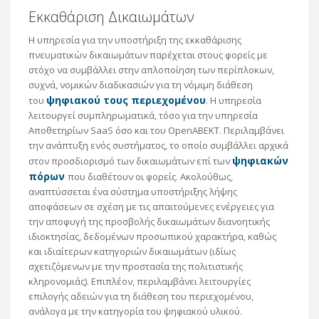
Eκκαθάριση Δικαιωμάτων
Η υπηρεσία για την υποστήριξη της εκκαθάρισης
πνευματικών δικαιωμάτων παρέχεται στους φορείς με
στόχο να συμβάλλει στην απλοποίηση των περίπλοκων,
συχνά, νομικών διαδικασιών για τη νόμιμη διάθεση
ψηφιακού τους περιεχομένου
του
. H υπηρεσία
λειτουργεί συμπληρωματικά, τόσο για την υπηρεσία
Αποθετηρίων SaaS όσο και του OpenABEKT. Περιλαμβάνει
την ανάπτυξη ενός συστήματος, το οποίο συμβάλλει αρχικά
ψηφιακών
στον προσδιορισμό των δικαιωμάτων επί των
πόρων
που διαθέτουν οι φορείς. Ακολούθως,
αναπτύσσεται ένα σύστημα υποστήριξης λήψης
αποφάσεων σε σχέση με τις απαιτούμενες ενέργειες για
την αποφυγή της προσβολής δικαιωμάτων διανοητικής
ιδιοκτησίας, δεδομένων προσωπικού χαρακτήρα, καθώς
και ιδιαίτερων κατηγοριών δικαιωμάτων (ιδίως
σχετιζόμενων με την προστασία της πολιτιστικής
κληρονομιάς). Επιπλέον, περιλαμβάνει λειτουργίες
επιλογής αδειών για τη διάθεση του περιεχομένου,
ανάλογα με την κατηγορία του ψηφιακού υλικού.