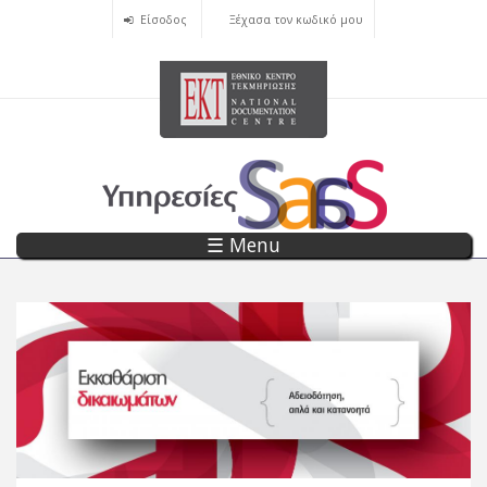
Skip
Είσοδος
Ξέχασα τον κωδικό μου
to
main
content
☰ Menu